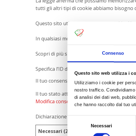
La legge afferma che possiamo memorizzare i
tutti gli altri tipi di cookie abbiamo bisogno
Questo sito utilizza diversi tipi di cookie. A
In qualsiasi momento è possibile modificare 
Scopri di più su chi siamo, come puoi contatt
Consenso
Specifica l’ID del tuo consenso e la data di 
Questo sito web utilizza i c
Il tuo consenso si applica ai seguenti siti we
Utilizziamo i cookie per perso
nostro traffico. Condividiamo 
Il tuo stato attuale: Rifiuta.
di analisi dei dati web, pubbl
Modifica consenso
che hanno raccolto dal tuo uti
Dichiarazione Cookie aggiornata l'ultima vol
Selezione
Necessari
del
Necessari (2)
consenso