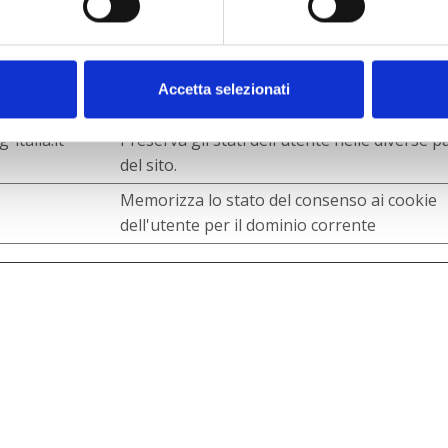
fruibile il sito web abilitandone funzionalità di base quali l
n grado di funzionare correttamente senza questi cookie.
Accetta selezionati
Scopo
italia.it
Preserva gli stati dell'utente nelle diverse 
del sito.
Memorizza lo stato del consenso ai cookie
dell'utente per il dominio corrente