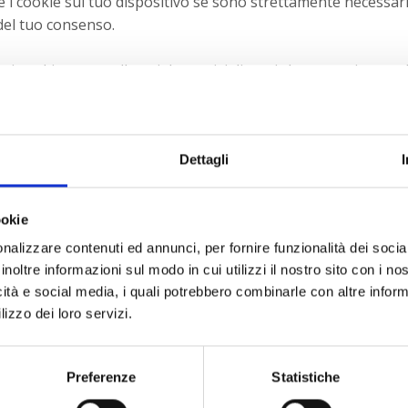
 cookie sul tuo dispositivo se sono strettamente necessari 
 del tuo consenso.
lcuni cookie sono collocati da servizi di terzi che compaiono su
o revocare il proprio consenso dalla Dichiarazione dei cooki
arci e come trattiamo i dati personali nella nostra Informativ
Dettagli
quando ci hai contattati per quanto riguarda il tuo consenso.
ookie
b: www.incoming-italia.it
nalizzare contenuti ed annunci, per fornire funzionalità dei socia
inoltre informazioni sul modo in cui utilizzi il nostro sito con i n
icità e social media, i quali potrebbero combinarle con altre inform
lizzo dei loro servizi.
ta il 08/07/2026 da
Cookiebot
:
Preferenze
Statistiche