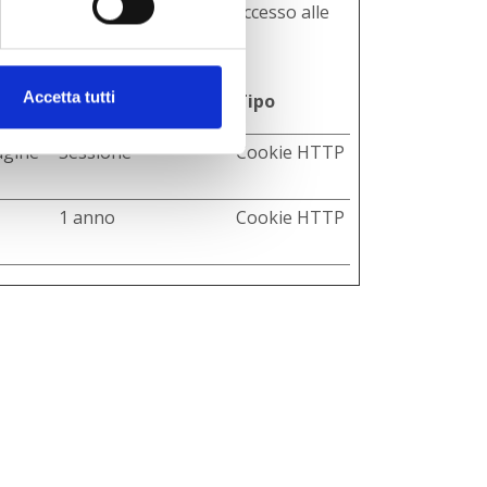
a navigazione sulle pagine e l'accesso alle
Durata massima di
Accetta tutti
Tipo
archiviazione
pagine
Sessione
Cookie HTTP
1 anno
Cookie HTTP